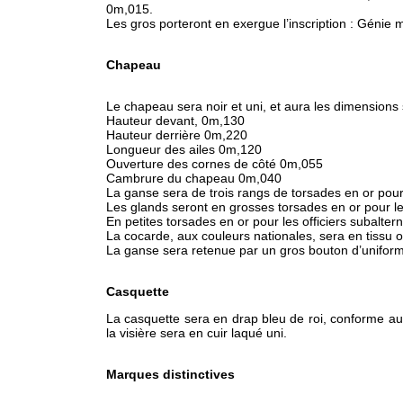
0m,015.
Les gros porteront en exergue l’inscription : Génie 
Chapeau
Le chapeau sera noir et uni, et aura les dimensions 
Hauteur devant, 0m,130
Hauteur derrière 0m,220
Longueur des ailes 0m,120
Ouverture des cornes de côté 0m,055
Cambrure du chapeau 0m,040
La ganse sera de trois rangs de torsades en or pour 
Les glands seront en grosses torsades en or pour les
En petites torsades en or pour les officiers subalter
La cocarde, aux couleurs nationales, sera en tissu or
La ganse sera retenue par un gros bouton d’uniforme
Casquette
La casquette sera en drap bleu de roi, conforme au 
la visière sera en cuir laqué uni.
Marques distinctives