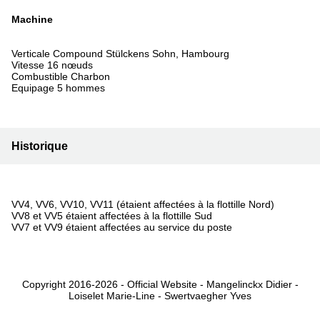
Machine
Verticale Compound Stülckens Sohn, Hambourg
Vitesse 16 nœuds
Combustible Charbon
Equipage 5 hommes
Historique
VV4, VV6, VV10, VV11 (étaient affectées à la flottille Nord)
VV8 et VV5 étaient affectées à la flottille Sud
VV7 et VV9 étaient affectées au service du poste
Copyright 2016-2026 - Official Website - Mangelinckx Didier -
Loiselet Marie-Line - Swertvaegher Yves