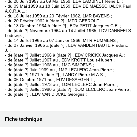
- du 28 Juin 1957 au 09 Mai 1959, EDV LAMBINET René L. ;
- du 09 Mai 1959 au 18 Juin 1959, EDV DE MAESSCHALCK Paul
A.C.R.A.L. ;
- du 18 Juillet 1959 au 20 Février 1962, 1MR BAYENS ;
- du 20 Février 1962 à [date ?] , MTR GEEROLF ;
- du 13 Octobre 1964 à [date ?] , EDV PETIT Jacques C.E. ;
- de [date ?] Novembre 1964 au 14 Juillet 1965, LDV DANNEELS
Lodewijk ;
- du 14 Juillet 1965 au 07 Janvier 1966, MTR RUMMENS ;
- du 07 Janvier 1966 à [date ?] , LDV VANDEN HAUTE Frédéric
J. ;
- de [date ?] Juillet 1966 à [date ?] , EDV CRICKX Jacques A. ;
- de [date ?] Juillet 1967 au , EDV KROTT Louis-Hubert ;
- de [date ?] Juillet 1968 au , 1MC SIMOENS ;
- de [date ?] Juin 1969 au , 1MP LECLERC Jean-Pierre ;
- de [date ?] 1971 à [date ?] , LANOY Pierre M.A.S. ;
- du 06 Octobre 1971 au , EDV DESAEGER L ;
- de [date ?] Juillet 1973 au , 1OM LECLERC Jean-Pierre ;
- de [date ?] Juillet 1980 à [date ?] , 1OM LECLERC Jean-Pierre ;
- du [date ?] , EDV VAN DIJCKE Georges ;
Fiche technique