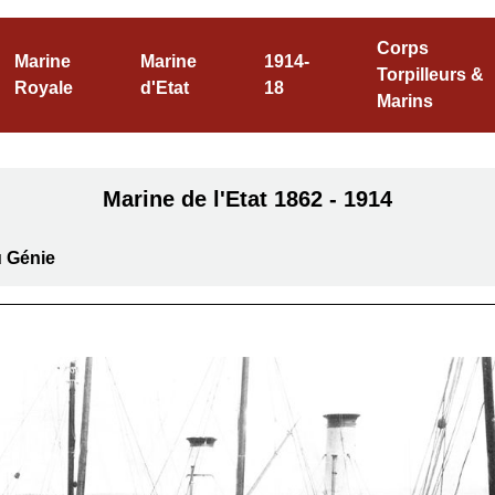
Corps
Marine
Marine
1914-
Torpilleurs &
Royale
d'Etat
18
Marins
Marine de l'Etat 1862 - 1914
u Génie