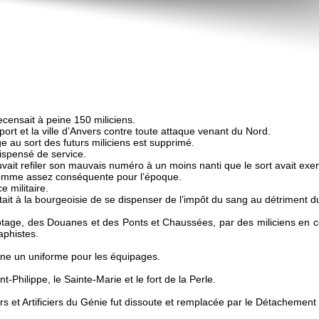
censait à peine 150 miliciens.
 port et la ville d’Anvers contre toute attaque venant du Nord.
e au sort des futurs miliciens est supprimé.
dispensé de service.
uvait refiler son mauvais numéro à un moins nanti que le sort avait exe
 somme assez conséquente pour l’époque.
e militaire.
ttait à la bourgeoisie de se dispenser de l’impôt du sang au détriment d
age, des Douanes et des Ponts et Chaussées, par des miliciens en congé 
aphistes.
ine un uniforme pour les équipages.
int-Philippe, le Sainte-Marie et le fort de la Perle.
s et Artificiers du Génie fut dissoute et remplacée par le Détachement 