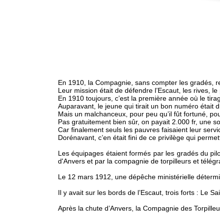
En 1910, la Compagnie, sans compter les gradés, re
Leur mission était de défendre l’Escaut, les rives, le
En 1910 toujours, c’est la première année où le tirag
Auparavant, le jeune qui tirait un bon numéro était 
Mais un malchanceux, pour peu qu’il fût fortuné, po
Pas gratuitement bien sûr, on payait 2.000 fr, une
Car finalement seuls les pauvres faisaient leur servic
Dorénavant, c’en était fini de ce privilège qui perme
Les équipages étaient formés par les gradés du pilot
d'Anvers et par la compagnie de torpilleurs et télégr
Le 12 mars 1912, une dépêche ministérielle déterm
Il y avait sur les bords de l’Escaut, trois forts : Le Sa
Après la chute d’Anvers, la Compagnie des Torpilleur