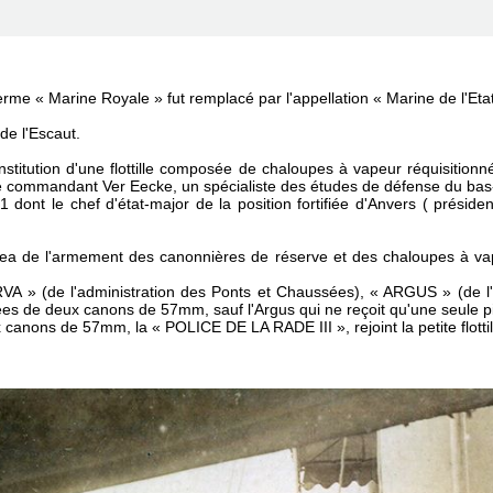
me « Marine Royale » fut remplacé par l'appellation « Marine de l'Etat »
 de l'Escaut.
stitution d'une flottille composée de chaloupes à vapeur réquisitio
 le commandant Ver Eecke, un spécialiste des études de défense du ba
dont le chef d'état-major de la position fortifiée d'Anvers ( présiden
ea de l'armement des
canonnières de réserve
et des chaloupes à va
RVA »
(de l'administration des Ponts et Chaussées),
« ARGUS »
(de l
ées de deux canons de 57mm, sauf l'Argus qui ne reçoit qu'une seule p
x canons de 57mm, la
« POLICE DE LA RADE III »
, rejoint la petite flot