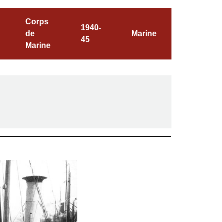
Corps
1940-
de
Marine
45
Marine