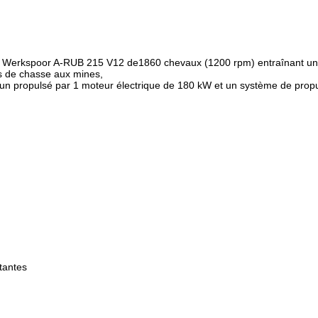
é Werkspoor A-RUB 215 V12 de1860 chevaux (1200 rpm) entraînant une 
ons de chasse aux mines,
acun propulsé par 1 moteur électrique de 180 kW et un système de prop
ttantes