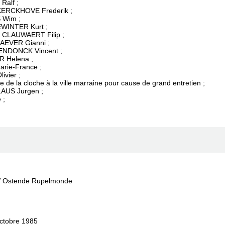
Ralf ;
 KERCKHOVE Frederik ;
S Wim ;
EWINTER Kurt ;
 CLAUWAERT Filip ;
GAEVER Gianni ;
SENDONCK Vincent ;
R Helena ;
arie-France ;
ivier ;
e la cloche à la ville marraine pour cause de grand entretien ;
LAUS Jurgen ;
 ;
 N.V Ostende Rupelmonde
octobre 1985