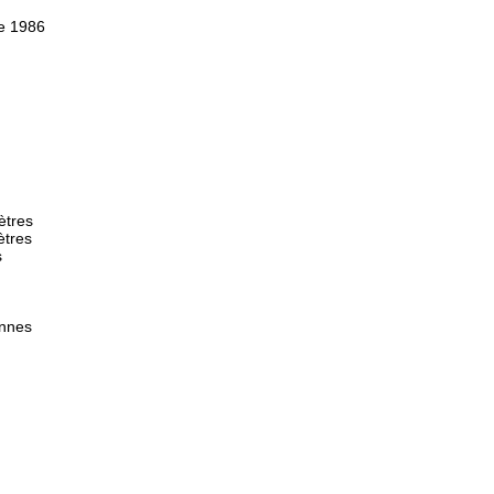
re 1986
ètres
ètres
s
onnes