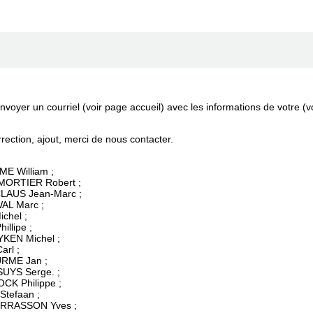
nvoyer un courriel (voir page accueil) avec les informations de votre
orrection, ajout, merci de nous contacter.
ME William ;
YMORTIER Robert ;
CLAUS Jean-Marc ;
WAL Marc ;
chel ;
illipe ;
EYKEN Michel ;
arl ;
URME Jan ;
SUYS Serge. ;
CK Philippe ;
Stefaan ;
TERRASSON Yves ;