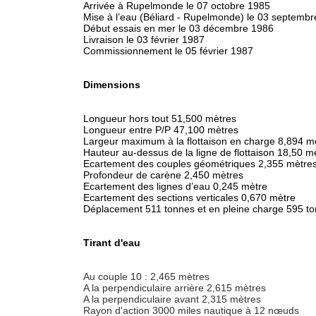
Arrivée à Rupelmonde le 07 octobre 1985
Mise à l’eau (Béliard - Rupelmonde) le 03 septemb
Début essais en mer le 03 décembre 1986
Livraison le 03 février 1987
Commissionnement le 05 février 1987
Dimensions
Longueur hors tout 51,500 mètres
Longueur entre P/P 47,100 mètres
Largeur maximum à la flottaison en charge 8,894 m
Hauteur au-dessus de la ligne de flottaison 18,50 m
Ecartement des couples géométriques 2,355 mètre
Profondeur de carène 2,450 mètres
Ecartement des lignes d’eau 0,245 mètre
Ecartement des sections verticales 0,670 mètre
Déplacement 511 tonnes et en pleine charge 595 t
Tirant d'eau
Au couple 10 : 2,465 mètres
A la perpendiculaire arrière 2,615 mètres
A la perpendiculaire avant 2,315 mètres
Rayon d'action 3000 miles nautique à 12 nœuds