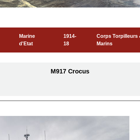
Marine
1914-
Corps Torpilleurs
d'Etat
18
Marins
M917 Crocus