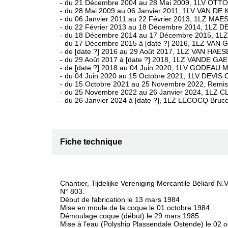
- du 21 Décembre 2004 au 28 Mai 2009, 1LV OTTO 
- du 28 Mai 2009 au 06 Janvier 2011, 1LV VAN DE
- du 06 Janvier 2011 au 22 Février 2013, 1LZ MAE
- du 22 Février 2013 au 18 Décembre 2014, 1LZ D
- du 18 Décembre 2014 au 17 Décembre 2015, 1LZ
- du 17 Décembre 2015 à [date ?] 2016, 1LZ VAN 
- de [date ?] 2016 au 29 Août 2017, 1LZ VAN HAE
- du 29 Août 2017 à [date ?] 2018, 1LZ VANDE GAE
- de [date ?] 2018 au 04 Juin 2020, 1LV GODEAU M
- du 04 Juin 2020 au 15 Octobre 2021, 1LV DEVIS Ol
- du 15 Octobre 2021 au 25 Novembre 2022, Remise d
- du 25 Novembre 2022 au 26 Janvier 2024, 1LZ C
- du 26 Janvier 2024 à [date ?], 1LZ LECOCQ Bruce
Fiche technique
Chantier, Tijdelijke Vereniging Mercantile Béliard
N° 803.
Début de fabrication le 13 mars 1984
Mise en moule de la coque le 01 octobre 1984
Démoulage coque (début) le 29 mars 1985
Mise à l’eau (Polyship Plassendale Ostende) le 02 