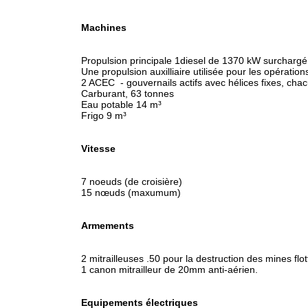
Machines
Propulsion principale 1diesel de 1370 kW surcharg
Une propulsion auxilliaire utilisée pour les opérati
2 ACEC - gouvernails actifs avec hélices fixes, ch
Carburant, 63 tonnes
Eau potable 14 m³
Frigo 9 m³
Vitesse
7 noeuds (de croisière)
15 nœuds (maxumum)
Armements
2 mitrailleuses .50 pour la destruction des mines flo
1 canon mitrailleur de 20mm anti-aérien.
Equipements électriques