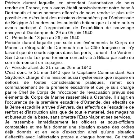
Période durant laquelle, en attendant l'autorisation de nous
rendre en France, nous avons établi provisoirement notre base à
Dartmouth et nous sommes efforcés de nous rendre le plus utile
possible en exécutant des missions demandées par l'Ambassade
de Belgique à Londres ou les autorités britannique et entre autres
avons participé à l'organisation de l'expédition de sauvetage
envoyée à Dunkerque du 29 au 05 juin 1940.
C - Période du 13 juin au 26 juin 1940
Période durant laquelle par suite des évènements le Corps de
Marine a rétrogradé de Dartmouth sur la Côte française en n'y
faisant que de courts séjours dans les ports, Lorient - Le Verdon -
Saint Jean de Luz pour terminer son activité à Bilbao par suite de
son internement en Espagne.
A - Période allant du 21 mai au 26 mai 1940
C'est donc le 21 mai 1940 que le Capitaine Commandant Van
Strydonck chargé d'ine mission aussi mystérieuse que requise en
dehors de toutes considérations pratiques, remet son
commandemant de la première escadrille et que je suis chargé
par le Chef de Corps de m'occuper de l'évacuation prévus des
éléments du Corps de Marine rassemblés à Ostende. Il s'agit en
l'occurence de la première escadrille d'Ostende, des effectifs de
la 3ème escadrille arrivée d'Anvers, des effectifs de l'escadrille de
renfort et d'instruction ainsi que de tout le matériel, des magasins
et bureaux de la base, sans omettre l'Etat-Major et ses services.
Je rassemble immédiatement les officiers et sous-officiers
comptables et me fais donner une situation exacte des ordres
déjà donnés et en voie d'exécution ainsi qu'une situation
d'effectifs avec l'affectation propre a chaque homme. Ce travail