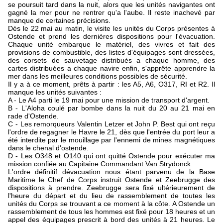
se poursuit tard dans la nuit, alors que les unités navigantes ont
gagné la mer pour ne rentrer qu'a l'aube. Il reste inachevé par
manque de certaines précisions.
Dès le 22 mai au matin, le visite les unités du Corps présentes à
Ostende et prend les dernières dispositions pour l'évacuation.
Chaque unité embarque le matériel, des vivres et fait des
provisions de combustible, des listes d'équipages sont dressées,
des corsets de sauvetage distribués a chaque homme, des
cartes distribuées a chaque navire enfin, s'apprête apprendre la
mer dans les meilleures conditions possibles de sécurité.
Il y a à ce moment, prêts à partir : les A5, A6, O317, RI et R2. Il
manque les unités suivantes :
A - Le A4 parti le 19 mai pour une mission de transport d'argent.
B - L'Aloha coulé par bombe dans la nuit du 20 au 21 mai en
rade d'Ostende.
C - Les remorqueurs Valentin Letzer et John P. Best qui ont reçu
l'ordre de regagner le Havre le 21, dès que l'entrée du port leur a
été interdite par le mouillage par l'ennemi de mines magnétiques
dans le chenal d'ostende.
D - Les O348 et O140 qui ont quitté Ostende pour exécuter ma
mission confiée au Capitaine Commandant Van Strydonck.
L'ordre définitif dévacuation nous étant parvenu de la Base
Maritime le Chef de Corps instruit Ostende et Zeebrugge des
dispositions à prendre. Zeebrugge sera fixé ultérieurement de
l'heure du départ et du lieu de rassemblement de toutes les
unités du Corps se trouvant a ce moment à la côte. A Ostende un
rassemblement de tous les hommes est fixé pour 18 heures et un
appel des équipages prescrit à bord des unités à 21 heures. Le