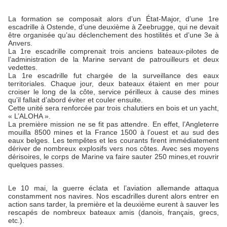
La formation se composait alors d’un État-Major, d’une 1re
escadrille à Ostende, d’une deuxième à Zeebrugge, qui ne devait
être organisée qu’au déclenchement des hostilités et d’une 3e à
Anvers.
La 1re escadrille comprenait trois anciens bateaux-pilotes de
l’administration de la Marine servant de patrouilleurs et deux
vedettes.
La 1re escadrille fut chargée de la surveillance des eaux
territoriales. Chaque jour, deux bateaux étaient en mer pour
croiser le long de la côte, service périlleux à cause des mines
qu’il fallait d’abord éviter et couler ensuite.
Cette unité sera renforcée par trois chalutiers en bois et un yacht,
« L’ALOHA ».
La première mission ne se fit pas attendre. En effet, l’Angleterre
mouilla 8500 mines et la France 1500 à l’ouest et au sud des
eaux belges. Les tempêtes et les courants firent immédiatement
dériver de nombreux explosifs vers nos côtes. Avec ses moyens
dérisoires, le corps de Marine va faire sauter 250 mines,et rouvrir
quelques passes.
Le 10 mai, la guerre éclata et l’aviation allemande attaqua
constamment nos navires. Nos escadrilles durent alors entrer en
action sans tarder, la première et la deuxième eurent à sauver les
rescapés de nombreux bateaux amis (danois, français, grecs,
etc.).